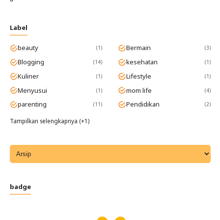
Label
beauty
Bermain
1
3
Blogging
kesehatan
14
1
Kuliner
Lifestyle
1
1
Menyusui
mom life
1
4
parenting
Pendidikan
11
2
Tampilkan selengkapnya (+1)
badge